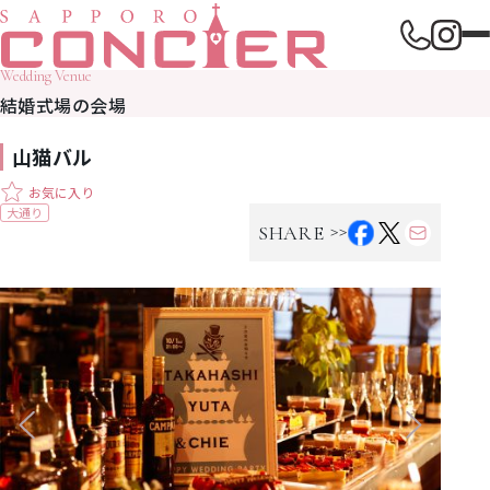
Wedding Venue
結婚式場の会場
山猫バル
お気に入り
大通り
>>
SHARE