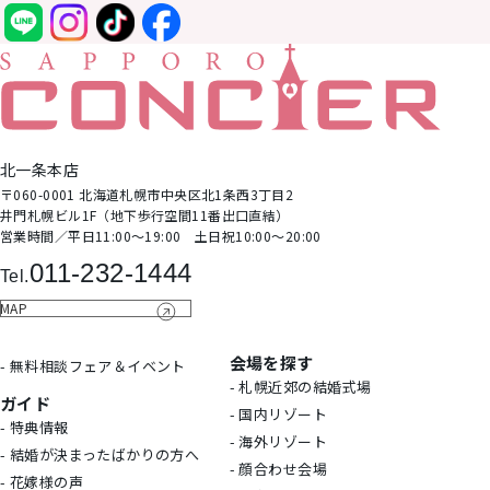
北⼀条本店
〒060-0001 北海道札幌市中央区北1条⻄3丁⽬2
井⾨札幌ビル1F（地下歩⾏空間11番出⼝直結）
営業時間∕平日11:00～19:00 土日祝10:00～20:00
011-232-1444
Tel.
MAP
会場を探す
- 無料相談フェア＆イベント
- 札幌近郊の結婚式場
ガイド
- 国内リゾート
- 特典情報
- 海外リゾート
- 結婚が決まったばかりの方へ
- 顔合わせ会場
- 花嫁様の声