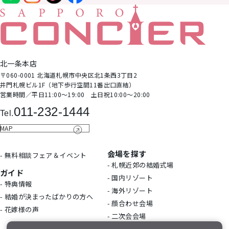
北⼀条本店
〒060-0001 北海道札幌市中央区北1条⻄3丁⽬2
井⾨札幌ビル1F（地下歩⾏空間11番出⼝直結）
営業時間∕平日11:00～19:00 土日祝10:00～20:00
011-232-1444
Tel.
MAP
会場を探す
- 無料相談フェア＆イベント
- 札幌近郊の結婚式場
ガイド
- 国内リゾート
- 特典情報
- 海外リゾート
- 結婚が決まったばかりの方へ
- 顔合わせ会場
- 花嫁様の声
- 二次会会場