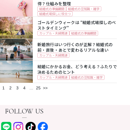
得？仕組みを整理
結婚式の準備期間
結婚式の豆知識・雑学
結婚式場探しに役立つ
ゴールデンウィークは “結婚式場探しのベ
ストタイミング”
カップル・夫婦関連
結婚式の準備期間
新婚旅行はいつ行くのが正解？結婚式の
前・直後・あとで変わるリアルな違い
カップル・夫婦関連
結婚にかかるお金、どう考える？ふたりで
決めるためのヒント
カップル・夫婦関連
結婚式の豆知識・雑学
1
2
3
4
…
25
>>
FOLLOW US