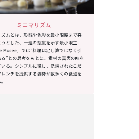
ミニマリズム
リズムとは、形態や色彩を最小限度まで突
自らを食空間
ようとした、一連の態度を示す最小限主
楽、料理のす
e Musée」では“料理は足し算ではなく引
ンチに日本人
ある”との思考をもとに、素材の真実の味を
生み出してい
ている。シンプルに徹し、洗練されたこだ
いて、類い稀
フレンチを提供する姿勢が数多くの食通を
た料理への飽
る。
る