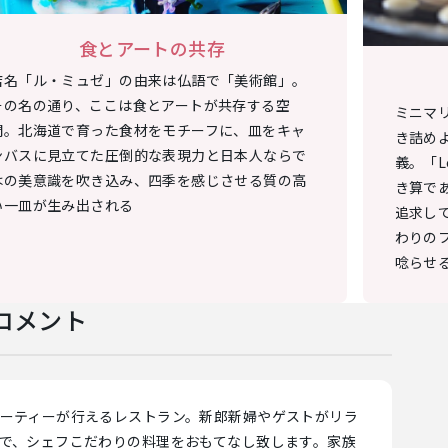
食とアートの共存
店名「ル・ミュゼ」の由来は仏語で「美術館」。
その名の通り、ここは食とアートが共存する空
ミニマ
間。北海道で育った食材をモチーフに、皿をキャ
き詰め
ンバスに見立てた圧倒的な表現力と日本人ならで
義。「L
はの美意識を吹き込み、四季を感じさせる質の高
き算で
い一皿が生み出される
追求し
わりの
唸らせ
コメント
ーティーが行えるレストラン。新郎新婦やゲストがリラ
で、シェフこだわりの料理をおもてなし致します。家族