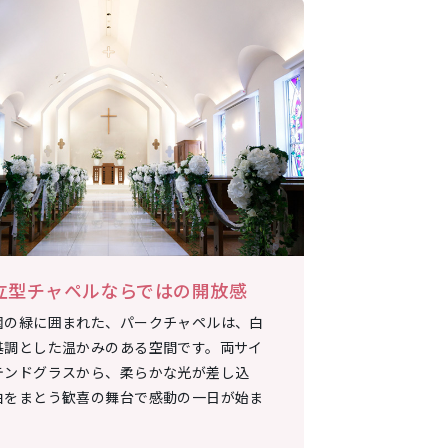
伝統を継
立型チャペルならではの開放感
亭
園の緑に囲まれた、パークチャペルは、白
基調とした温かみのある空間です。両サイ
一人ひとりに
テンドグラスから、柔らかな光が差し込
れる美食の数
白をまとう歓喜の舞台で感動の一日が始ま
予算やゲスト
。
ルメニューを