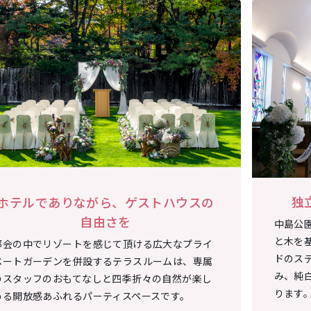
独
ホテルでありながら、ゲストハウスの
自由さを
中島公
と木を
都会の中でリゾートを感じて頂ける広大なプライ
ドのス
ベートガーデンを併設するテラスルームは、専属
み、純
のスタッフのおもてなしと四季折々の自然が楽し
ります
める開放感あふれるパーティスペースです。