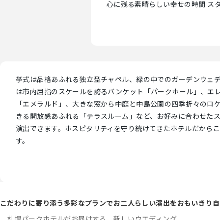
心に残る素晴らしい幸せの時間 ス
挙式は品格あふれる独立型チャペル、緑の中でのガーデンウェ
は市内屈指のスケールを誇るバンケット「パークホール」、エ
「エメラルド」、大きな窓から中庭と中島公園の四季折々のロ
きる開放感あふれる「テラスルーム」など、お好みに合わせた
演出できます。ホスピタリティを守り続けてきたホテルだから
す。
こだわりに寄り添う多彩なプランでお二人らしい演出をおもいきり自
札幌パークホテルがお届けする、新しいウエディング