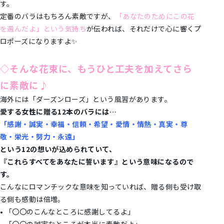
す。
定番のバラはもちろん素敵ですが、
「あなたのためにこの花
を選んだよ」という気持ち
が伝われば、それだけで心に響くプ
ロポーズになりますよ✨
◇そんな花束に、もうひと工夫を加えてさら
に素敵に♪
海外には「ダーズンローズ」という風習があります。
愛する女性に贈る12本のバラには…
「感謝・誠実・幸福・信頼・希望・愛情・情熱・真実・尊
敬・栄光・努力・永遠」
という12の想いが込められていて、
『これらすべてをあなたに誓います』という意味になるので
す。
こんなにロマンチックな意味を知っていれば、贈る側も受け取
る側も感動は倍増。
• 「〇〇のこんなところに感謝してるよ」
• 「〇〇の誠実なところが本当に素敵だよ」