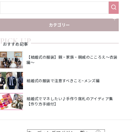
カテゴリー
PICK UP
おすすめ記事
【結婚式の服装】親・家族・親戚のこころえ～衣装
編～
結婚式の服装で注意すべきこと~メンズ編
結婚式でマネしたい♪手作り席札のアイディア集
【作り方手順付】