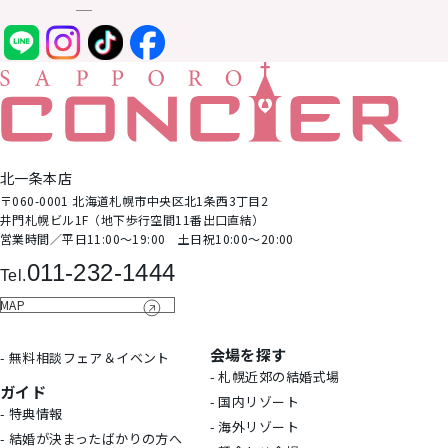
北⼀条本店
〒060-0001 北海道札幌市中央区北1条⻄3丁⽬2
井⾨札幌ビル1F（地下歩⾏空間11番出⼝直結）
営業時間∕平日11:00～19:00 土日祝10:00～20:00
011-232-1444
Tel.
MAP
会場を探す
- 無料相談フェア＆イベント
- 札幌近郊の結婚式場
ガイド
- 国内リゾート
- 特典情報
- 海外リゾート
- 結婚が決まったばかりの方へ