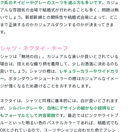
ク系のネイビーやグレーのスーツを選ぶ方も多いです
。カジュ
アルな雰囲気の会場で結婚式が行われることも多く、問題は無
いでしょう。新郎新婦との関係性や結婚式会場によって、どこ
まで正装するのかカジュアルダウンするのかが決まってきま
す。
シャツ・ネクタイ・チーフ
シャツは「無地の白」。カジュアルな装いが良いとされている
場合は、控えめな織り柄を着用して、少しお洒落に決めるのも
良いでしょう。シャツの襟は、
レギュラーカラーやワイドカラ
ー
。ボタンダウンやショートカラーの襟はカジュアルなイメー
ジが強くなるため避けることをおすすめします。
ネクタイは、シャツと同様に基本的には、白が良いとされます
が、
シルバーグレーや、白地にデザインの細かな小紋柄など
もフォーマルとして許容範囲
です。最近ではピンクやライトブ
ルーといった明るい色のパステルカラーであれば、結婚式でも
OKとされているので、スーツやシャツに合わせた色でアレン