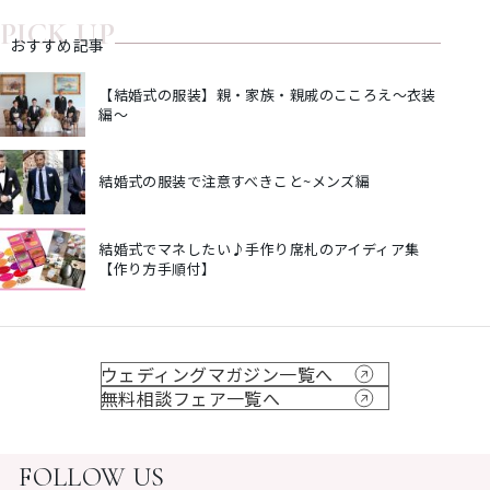
PICK UP
おすすめ記事
【結婚式の服装】親・家族・親戚のこころえ～衣装
編～
結婚式の服装で注意すべきこと~メンズ編
結婚式でマネしたい♪手作り席札のアイディア集
【作り方手順付】
ウェディングマガジン一覧へ
無料相談フェア一覧へ
FOLLOW US