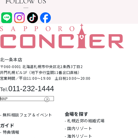
FOLLOW US
北⼀条本店
〒060-0001 北海道札幌市中央区北1条⻄3丁⽬2
井⾨札幌ビル1F（地下歩⾏空間11番出⼝直結）
営業時間∕平日11:00～19:00 土日祝10:00～20:00
011-232-1444
Tel.
MAP
会場を探す
- 無料相談フェア＆イベント
- 札幌近郊の結婚式場
ガイド
- 国内リゾート
- 特典情報
- 海外リゾート