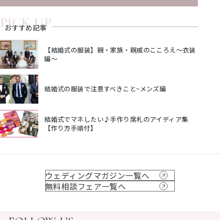
PICK UP
おすすめ記事
【結婚式の服装】親・家族・親戚のこころえ～衣装
編～
結婚式の服装で注意すべきこと~メンズ編
結婚式でマネしたい♪手作り席札のアイディア集
【作り方手順付】
ウェディングマガジン一覧へ
無料相談フェア一覧へ