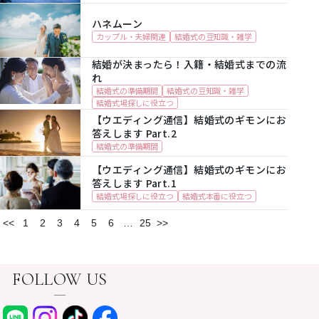
ハネムーン
カップル・夫婦関連
結婚式の豆知識・雑学
結婚が決まったら！入籍・結婚式までの流
れ
結婚式の準備期間
結婚式の豆知識・雑学
結婚式場探しに役立つ
【ウエディング通信】結婚式のギモンにお
答えします Part.2
結婚式の準備期間
【ウエディング通信】結婚式のギモンにお
答えします Part.1
結婚式場探しに役立つ
結婚式本番に役立つ
<<
1
2
3
4
5
6
…
25
>>
FOLLOW US