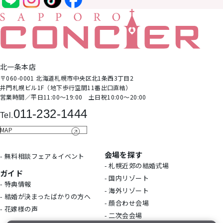
北⼀条本店
〒060-0001 北海道札幌市中央区北1条⻄3丁⽬2
井⾨札幌ビル1F（地下歩⾏空間11番出⼝直結）
営業時間∕平日11:00～19:00 土日祝10:00～20:00
011-232-1444
Tel.
MAP
会場を探す
- 無料相談フェア＆イベント
- 札幌近郊の結婚式場
ガイド
- 国内リゾート
- 特典情報
- 海外リゾート
- 結婚が決まったばかりの方へ
- 顔合わせ会場
- 花嫁様の声
- 二次会会場