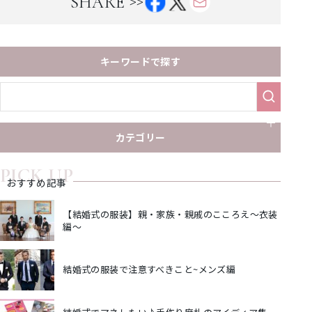
>>
SHARE
キーワードで探す
カテゴリー
PICK UP
おすすめ記事
【結婚式の服装】親・家族・親戚のこころえ～衣装
編～
結婚式の服装で注意すべきこと~メンズ編