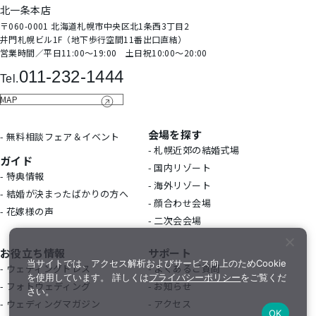
北⼀条本店
〒060-0001 北海道札幌市中央区北1条⻄3丁⽬2
井⾨札幌ビル1F（地下歩⾏空間11番出⼝直結）
営業時間∕平日11:00～19:00 土日祝10:00～20:00
011-232-1444
Tel.
MAP
会場を探す
- 無料相談フェア＆イベント
- 札幌近郊の結婚式場
ガイド
- 国内リゾート
- 特典情報
- 海外リゾート
- 結婚が決まったばかりの方へ
- 顔合わせ会場
- 花嫁様の声
- 二次会会場
お役立ち情報
サポート
当サイトでは、アクセス解析およびサービス向上のためCookie
- ウェディングドレス
- よくあるご質問
を使用しています。 詳しくは
プライバシーポリシー
をご覧くだ
- フォトウェディング
- お知らせ
さい。
- ウェディングマガジン
- アクセス
OK