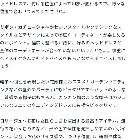
ッドドレスで、付ける位置によって印象が変わるので、様々な
位置で合わせてみてくださいね。
リボン・カチューシャ
～かわいいスタイルやクラシックなス
タイルなどデザインによって幅広くコーディネートが楽しめる
のがポイント。幅広く選べるが故に、好みのヘッドドレスと
全体のコーディネートが合っていないということも。。慎重に
ヘアメイクさんにもアドバイスをもらいながらチョイスしまし
ょう。
帽子
～個性を表現したい花嫁様におススメ！ガーデンウエディ
ングなどの屋外でパーティにもピッタリです☆ハットのような
上質感ある帽子はもちろん、カンカン帽のような帽子はカジュ
アルなミニ丈のウエディングドレスにも相性ピッタリです。
コサージュ
～お花は女性らしさを演出する最高のアイテム。流
行の花かんむりのなど、形や色で個性を発揮しやすいのがポイ
ント。似合うお花のサイズ感や、つける位置は、輪郭や体型