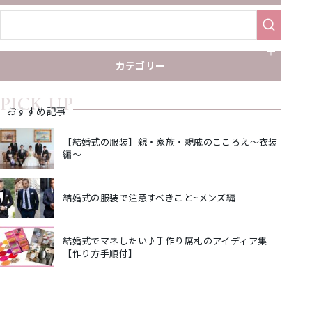
カテゴリー
PICK UP
おすすめ記事
【結婚式の服装】親・家族・親戚のこころえ～衣装
編～
結婚式の服装で注意すべきこと~メンズ編
結婚式でマネしたい♪手作り席札のアイディア集
【作り方手順付】